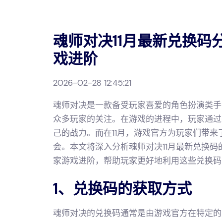
魂师对决11月最新兑换码
戏进阶
2026-02-28 12:45:21
魂师对决是一款备受玩家喜爱的角色扮演类手
众多玩家的关注。在游戏的进程中，玩家通过
己的战力。而在11月，游戏官方为玩家们带
会。本文将深入分析魂师对决11月最新兑换
家游戏进阶，帮助玩家更好地利用这些兑换码
1、兑换码的获取方式
魂师对决的兑换码通常是由游戏官方在特定的