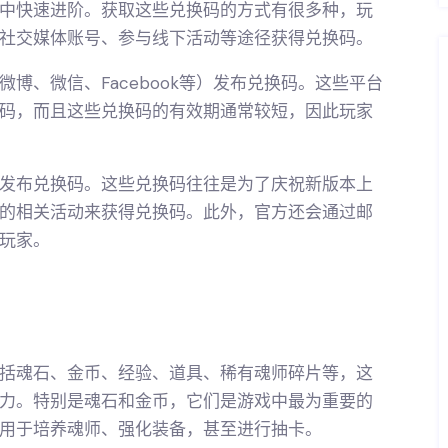
中快速进阶。获取这些兑换码的方式有很多种，玩
社交媒体账号、参与线下活动等途径获得兑换码。
博、微信、Facebook等）发布兑换码。这些平台
码，而且这些兑换码的有效期通常较短，因此玩家
发布兑换码。这些兑换码往往是为了庆祝新版本上
的相关活动来获得兑换码。此外，官方还会通过邮
玩家。
括魂石、金币、经验、道具、稀有魂师碎片等，这
力。特别是魂石和金币，它们是游戏中最为重要的
用于培养魂师、强化装备，甚至进行抽卡。