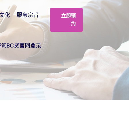
文化
服务宗旨
立即预
约
咨询BC贷官网登录