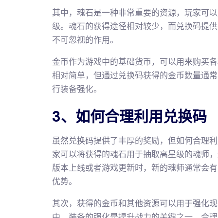
其中，魂石是一种非常重要的资源，玩家可以
级。魂石的获得途径相对较少，而兑换码提供
不可忽视的作用。
金币作为游戏中的基础货币，可以用来购买各
相对简单，但通过兑换码获得的金币数量通常
行装备强化。
3、如何合理利用兑换码
虽然兑换码提供了丰厚的奖励，但如何合理利
家可以将获得的魂石用于抽取高星级的魂师，
版本上线或者游戏更新时，新的魂师通常会有
优势。
其次，获得的金币和其他资源可以用于强化现
中，装备的强化是提升战力的关键之一，合理