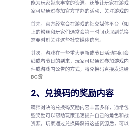
能为玩家带来丰富的资源，还能让玩家在游戏
家可以通过参加官方举办的活动、关注游戏的
首先，官方经常会在游戏的社交媒体平台（如微
上的粉丝和玩家们通常会第一时间获取到兑换
需要时刻关注这些社交媒体信息。
其次，游戏在一些重大更新或节日活动期间会
线或者节日的到来，玩家可以通过参加游戏内
件或游戏内公告的方式，将兑换码直接发送给
BC贷
2、兑换码的奖励内容
魂师对决的兑换码奖励内容丰富多样，通常包
些奖励可以帮助玩家迅速提升自己的角色和战
资源，玩家通过兑换码获得这些资源后，可以