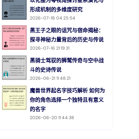
以化整为零视角探讨星系演化与
形成机制的多维度研究
2026-07-18 04:25:54
黑王子之眼的诅咒与宿命揭秘：
探寻神秘力量背后的历史与传说
2026-07-16 21:19:31
黑骑士驾驭的狮鹫传奇与空中战
斗的史诗传说
2026-06-21 11:48:21
魔兽世界起名字技巧解析 如何为
你的角色选择一个独特且有意义
的名字
2026-06-20 11:44:38