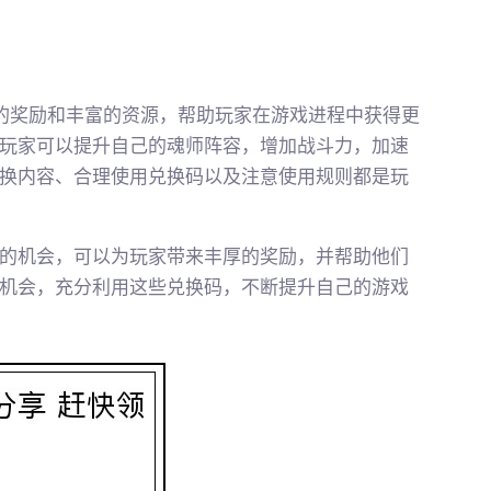
厚的奖励和丰富的资源，帮助玩家在游戏进程中获得更
玩家可以提升自己的魂师阵容，增加战斗力，加速
换内容、合理使用兑换码以及注意使用规则都是玩
的机会，可以为玩家带来丰厚的奖励，并帮助他们
机会，充分利用这些兑换码，不断提升自己的游戏