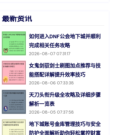
最新资讯
如何进入DNF公会地下城并顺利
完成相关任务攻略
2026-08-07 07:31:17
女鬼剑驭剑士刷图加点推荐与技
能搭配详解提升效率技巧
2026-08-06 07:33:38
天刀头衔升级全攻略及详细步骤
解析一览表
2026-08-05 07:37:58
地下城账号金库管理技巧与安全
防护全面解析助你轻松掌控财富