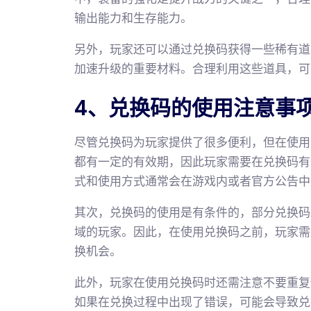
输出能力和生存能力。
另外，玩家还可以通过兑换码获得一些稀有道
加速升级的重要材料。合理利用这些道具，可
4、兑换码的使用注意事
尽管兑换码为玩家提供了很多便利，但在使用
都有一定的有效期，因此玩家需要在兑换码有
式和使用方式通常会在游戏内或者官方公告中
其次，兑换码的使用是有条件的，部分兑换码
域的玩家。因此，在使用兑换码之前，玩家需
换机会。
此外，玩家在使用兑换码时还需注意不要重复
如果在兑换过程中出现了错误，可能会导致兑