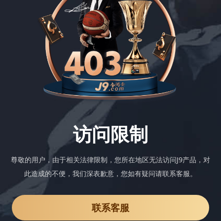
访问限制
尊敬的用户，由于相关法律限制，您所在地区无法访问J9产品，对
此造成的不便，我们深表歉意，您如有疑问请联系客服。
联系客服