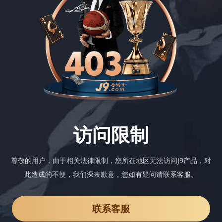
访问限制
尊敬的用户，由于相关法律限制，您所在地区无法访问J9产品，对
此造成的不便，我们深表歉意，您如有疑问请联系客服。
联系客服